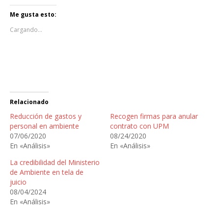
c
c
l
l
i
i
Me gusta esto:
c
c
p
p
Cargando...
a
a
r
r
a
a
c
c
o
o
m
m
p
p
a
a
r
r
t
t
i
i
Relacionado
r
r
e
e
Reducción de gastos y
n
n
Recogen firmas para anular
T
F
personal en ambiente
contrato con UPM
w
a
i
c
07/06/2020
08/24/2020
t
e
En «Análisis»
En «Análisis»
t
b
e
o
r
o
La credibilidad del Ministerio
(
k
de Ambiente en tela de
S
(
e
S
juicio
a
e
08/04/2024
b
a
r
b
En «Análisis»
e
r
e
e
n
e