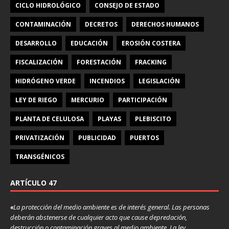
CICLO HIDROLÓGICO
CONSEJO DE ESTADO
CONTAMINACIÓN
DECRETOS
DERECHOS HUMANOS
DESARROLLO
EDUCACIÓN
EROSIÓN COSTERA
FISCALIZACIÓN
FORESTACIÓN
FRACKING
HIDRÓGENO VERDE
INCENDIOS
LEGISLACIÓN
LEY DE RIEGO
MERCURIO
PARTICIPACIÓN
PLANTA DE CELULOSA
PLAYAS
PLEBISCITO
PRIVATIZACIÓN
PUBLICIDAD
PUERTOS
TRANSGÉNICOS
ARTÍCULO 47
«
La protección del medio ambiente es de interés general. Las personas
deberán abstenerse de cualquier acto que cause depredación,
destrucción o contaminación graves al medio ambiente. La ley