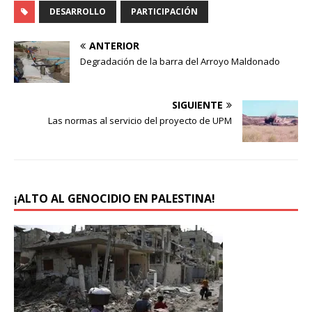
u
n
DESARROLLO
PARTICIPACIÓN
n
u
a
n
v
a
e
v
ANTERIOR
n
e
t
n
Degradación de la barra del Arroyo Maldonado
a
t
n
a
a
n
n
a
SIGUIENTE
u
n
e
u
Las normas al servicio del proyecto de UPM
v
e
a
v
)
a
)
¡ALTO AL GENOCIDIO EN PALESTINA!